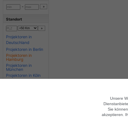
-
Standort
Projektoren in
Deutschland
Projektoren in Berlin
Projektoren in
Hamburg
Projektoren in
München
Projektoren in Köln
Projektoren in
Stuttgart
Projektoren in Bayern
Projektoren in Hessen
Unsere We
Dienstanbiete
Sie können
akzeptieren. I
Über findix
Hinweise zur Nutzung