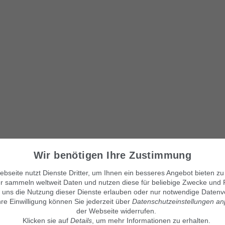
Wir benötigen Ihre Zustimmung
bseite nutzt Dienste Dritter, um Ihnen ein besseres Angebot bieten zu
r sammeln weltweit Daten und nutzen diese für beliebige Zwecke und 
 uns die Nutzung dieser Dienste erlauben oder nur notwendige Datenv
hre Einwilligung können Sie jederzeit über
Datenschutzeinstellungen a
der Webseite widerrufen.
Unsere Kleinanzeigenmärkte
© Maven360 GmbH - 9.0.6
Klicken sie auf
Details
, um mehr Informationen zu erhalten.