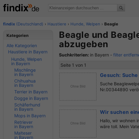
findix
(Deutschland)
›
Haustiere
›
Hunde, Welpen
›
Beagle
Beagle und Beagle
Kategorien
abzugeben
Alle Kategorien
Haustiere in Bayern
Suchkriterien:
in Bayern -
filter entfer
Hunde, Welpen
in Bayern
Seite 1 von 1
Mischlinge
in Bayern
Gesuch: Suche
Chihuahua
Suche Beaglewelpen
in Bayern
Nr.00344890 veröff
Terrier in Bayern
Dogge in Bayern
Schäferhund
in Bayern
Wir suchen ein
Mops in Bayern
Hallo, wir wohnen 
Retriever
in Bayern
wäre toll. Mein Vat
Malteser
in Bayern