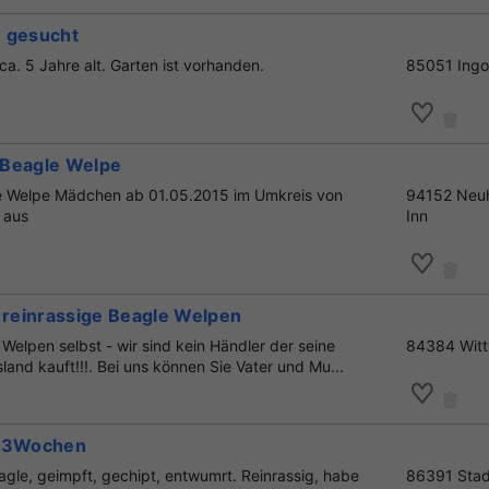
e gesucht
a. 5 Jahre alt. Garten ist vorhanden.
85051 Ingo
 Beagle Welpe
le Welpe Mädchen ab 01.05.2015 im Umkreis von
94152 Neu
 aus
Inn
reinrassige Beagle Welpen
Welpen selbst - wir sind kein Händler der seine
84384 Witt
nd kauft!!!. Bei uns können Sie Vater und Mu...
 13Wochen
gle, geimpft, gechipt, entwumrt. Reinrassig, habe
86391 Sta