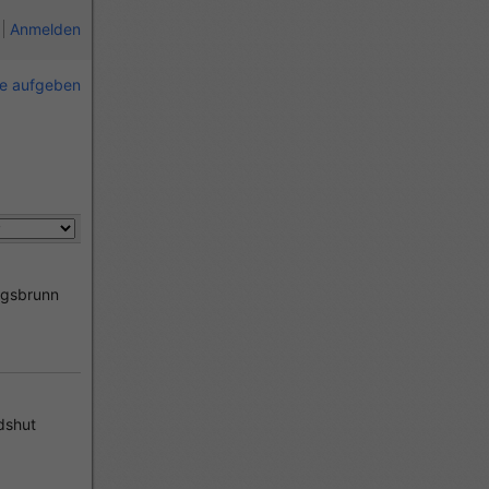
Anmelden
ie aufgeben
igsbrunn
dshut