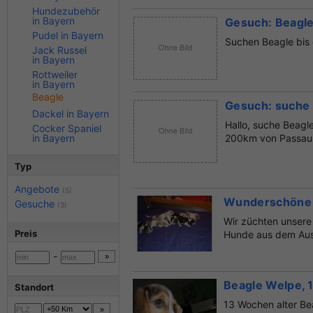
Hundezubehör
in Bayern
Gesuch: Beagl
Pudel in Bayern
Suchen Beagle bis c
Jack Russel
in Bayern
Rottweiler
in Bayern
Beagle
Gesuch: suche
Dackel in Bayern
Hallo, suche Beag
Cocker Spaniel
in Bayern
200km von Passau
Typ
Angebote
(5)
Wunderschöne 
Gesuche
(3)
Wir züchten unsere 
Preis
Hunde aus dem Ausla
-
Beagle Welpe,
Standort
13 Wochen alter Bea