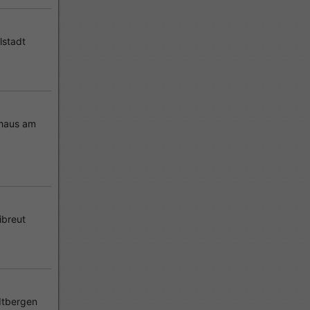
lstadt
haus am
ibreut
dtbergen