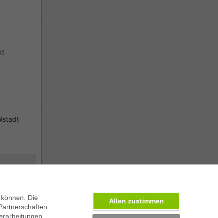
kt
lstadt
 können. Die
Allen zustimmen
Partnerschaften.
erarbeitungen