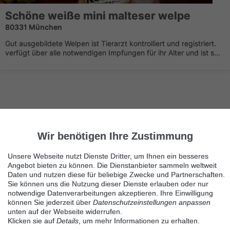
Schöne weiße mini malteser welpe
80331 München
Gut ausgebildete Welpen ist Tierarzt kontrolliert und registriert.
verfügt über alle notwendigen Impfungen für ihr Alter und ist s...
Wir benötigen Ihre Zustimmung
Nächste Seite
1/2
Malteser
Unsere Webseite nutzt Dienste Dritter, um Ihnen ein besseres
Angebot bieten zu können. Die Dienstanbieter sammeln weltweit
Immer die neuesten Anzeigen erhalten?
Daten und nutzen diese für beliebige Zwecke und Partnerschaften.
Kein Angebot verpassen, täglich per E-Mail.
Sie können uns die Nutzung dieser Dienste erlauben oder nur
notwendige Datenverarbeitungen akzeptieren. Ihre Einwilligung
können Sie jederzeit über
Datenschutzeinstellungen anpassen
unten auf der Webseite widerrufen.
Benachrichtigung aktivieren
Klicken sie auf
Details
, um mehr Informationen zu erhalten.
Kategorie Malteser