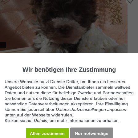
Maltipoo
Welpen abzugeben
99099 Erfurt
Wir benötigen Ihre Zustimmung
Seit 2002 gibt es unsere
Maltipoo
-Zucht. Mein Ziel ist es
Unsere Webseite nutzt Dienste Dritter, um Ihnen ein besseres
gesunde, rassetypische Hunde zu züchten, die mit ihrem
Angebot bieten zu können. Die Dienstanbieter sammeln weltweit
fröhlichen
Daten und nutzen diese für beliebige Zwecke und Partnerschaften.
Sie können uns die Nutzung dieser Dienste erlauben oder nur
notwendige Datenverarbeitungen akzeptieren. Ihre Einwilligung
können Sie jederzeit über
Datenschutzeinstellungen anpassen
unten auf der Webseite widerrufen.
Klicken sie auf
Details
, um mehr Informationen zu erhalten.
Allen zustimmen
Nur notwendige