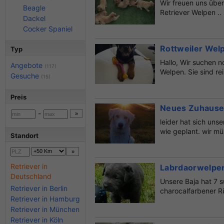
Wir freuen uns über
Beagle
Retriever Welpen .. 
Dackel
Cocker Spaniel
Rottweiler Wel
Typ
Hallo, Wir suchen n
Angebote
(117)
Welpen. Sie sind rei
Gesuche
(15)
Preis
Neues Zuhause
-
leider hat sich uns
wie geplant. wir mü
Standort
Retriever in
Labrdaorwelpe
Deutschland
Unsere Baja hat 7 
Retriever in Berlin
charocalfarbener R
Retriever in Hamburg
Retriever in München
Retriever in Köln