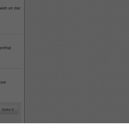
eim an der
enthal
kow
Seite 2