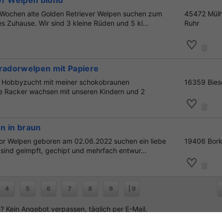
er Welpen blond
 9 Wochen alte Golden Retriever Welpen suchen zum
45472 Mülh
s Zuhause. Wir sind 3 kleine Rüden und 5 kl...
Ruhr
bradorwelpen mit Papiere
ne Hobbyzucht mit meiner schokobraunen
16359 Bies
e Racker wachsen mit unseren Kindern und 2
n in braun
or Welpen geboren am 02.06.2022 suchen ein liebe
19406 Bor
 sind geimpft, gechipt und mehrfach entwur...
4
5
6
7
8
9
| 9
 Kein Angebot verpassen, täglich per E-Mail.