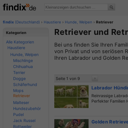
findix
(Deutschland)
›
Haustiere
›
Hunde, Welpen
›
Retriever
Retriever und Ret
Kategorien
Alle Kategorien
Bei uns finden Sie Ihren Fami
Haustiere
von Privat und von seriösen R
Hunde, Welpen
Ihren Labrador und Golden Ret
Mischlinge
Chihuahua
Terrier
Dogge
Seite 1 von 9
›
Schäferhund
Labrador Hündi
Mops
Retriever
Reinrassige Labrad
Perfekter Familien H
Malteser
Hundezubehör
Pudel
Jack Russel
Golden Retrie
Rottweiler