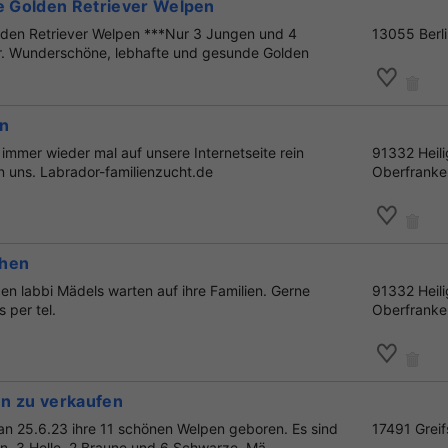
te Golden Retriever Welpen
olden Retriever Welpen ***Nur 3 Jungen und 4
13055 Berl
. Wunderschöne, lebhafte und gesunde Golden
en
 immer wieder mal auf unsere Internetseite rein
91332 Heili
n uns. Labrador-familienzucht.de
Oberfranke
chen
gen labbi Mädels warten auf ihre Familien. Gerne
91332 Heili
s per tel.
Oberfranke
n zu verkaufen
an 25.6.23 ihre 11 schönen Welpen geboren. Es sind
17491 Grei
en, 3 Helle, 2 Braune und 6 Schwarze. Mä...