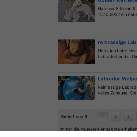
Golden Retriev
Hallo wir 8 kleine
15.10.2022 ein neue
reinrassige La
Hallo, ich habe ei
Labradorhündin. Di
weiteren...
Labrador Welpe
Reinrassige Labrad
volles Zuhause. Sie
Seite 1
von
9
1
2
3
Immer die neuesten Angebote erhalten?