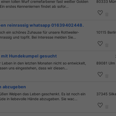
 einen tollen Wurf cremefarbener fast weißer Golden
80333 Mün
Ein erstes Kennenlernen findet ab sofor...
pen reinrassig whatsapp 01639402448.
och ein schönes Zuhause für unsere Rottweiler-
10115 Berli
nrassig und topfit. Bei Interesse melden Sie...
 mit Hundekumpel gesucht
er Leben in den letzten Monaten nicht so entwickelt,
89081 Ulm
ssen uns eingestehen, dass wir diesen...
n abzugeben
süßen Welpen das Leben geschenkt. Es ist noch ein
37345 Silk
üde in liebevolle Hände abzugeben. Sie wac...