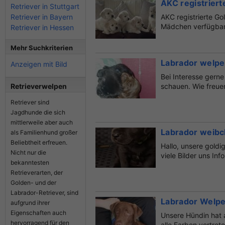
AKC registrier
Retriever in Stuttgart
Retriever in Bayern
AKC registrierte G
Mädchen verfügbar
Retriever in Hessen
Retri...
Mehr Suchkriterien
Labrador welp
Anzeigen mit Bild
Bei Interesse gerne
Retrieverwelpen
schauen. Wie freue
Retriever sind
Jagdhunde die sich
mittlerweile aber auch
Labrador weib
als Familienhund großer
Beliebtheit erfreuen.
Hallo, unsere goldi
Nicht nur die
viele Bilder uns Info
bekanntesten
Retrieverarten, der
Golden- und der
Labrador-Retriever, sind
Labrador Welpe
aufgrund ihrer
Eigenschaften auch
Unsere Hündin hat 
hervorragend für den
alle Farben vertret