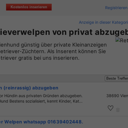
Kostenlos inserieren
Registrieren
Anzeige in dieser Kategor
rieverwelpen von privat abzuge
lienhund günstig über private Kleinanzeigen
etriever-Züchtern. Als Inserent können Sie
riever gratis bei uns inserieren.
n (reinrassig) abzugeben
or Hündin aus privaten Gründen abzugeben.
38690 Vie
und Bestens sozialisiert, kennt Kinder, Kat...
ver Welpen whatsapp 01639402448.