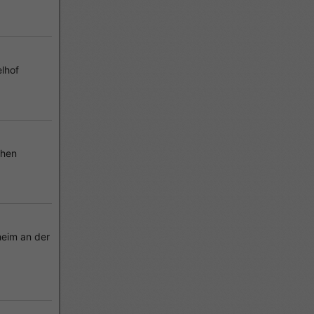
lhof
chen
eim an der