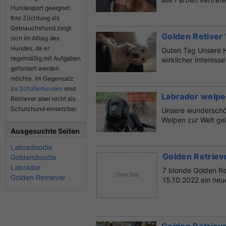
Hundesport geeignet.
Ihre Züchtung als
Gebrauchshund zeigt
Golden Retiver
sich im Alltag des
Hundes, da er
Guten Tag Unsere H
regelmäßig mit Aufgaben
wirklicher Interess
gefordert werden
möchte. Im Gegensatz
zu
Schäferhunden
sind
Labrador welpe
Retriever aber nicht als
Schutzhund einsetzbar.
Unsere wunderschö
Welpen zur Welt ge
Ausgesuchte Seiten
Labradoodle
Golden Retriev
Goldendoodle
Labrador
7 blonde Golden R
Golden Retriever
15.10.2022 ein neu
bei...