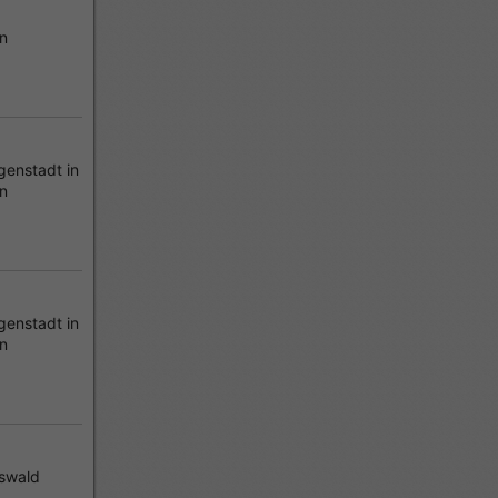
in
genstadt in
n
genstadt in
n
fswald