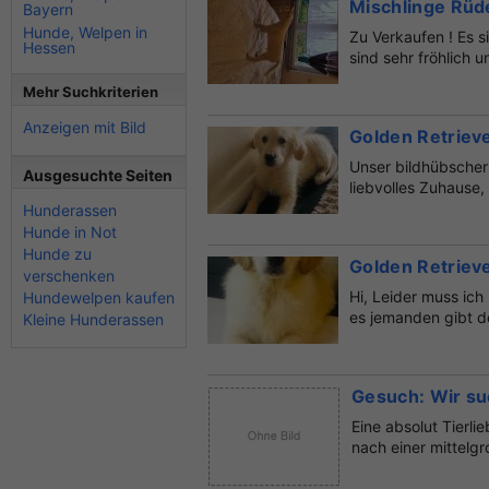
Mischlinge Rü
Bayern
Hunde, Welpen in
Zu Verkaufen ! Es s
Hessen
sind sehr fröhlich u
Mehr Suchkriterien
Anzeigen mit Bild
Golden Retriev
Unser bildhübscher
Ausgesuchte Seiten
liebvolles Zuhause,
Hunderassen
Hunde in Not
Hunde zu
Golden Retriev
verschenken
Hi, Leider muss ic
Hundewelpen kaufen
es jemanden gibt de
Kleine Hunderassen
Gesuch: Wir su
Eine absolut Tierl
nach einer mittelgr