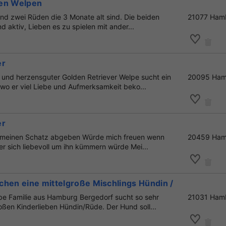
den Welpen
ind zwei Rüden die 3 Monate alt sind. Die beiden
21077 Ham
nd aktiv, Lieben es zu spielen mit ander...
er
 und herzensguter Golden Retriever Welpe sucht ein
20095 Ham
 wo er viel Liebe und Aufmerksamkeit beko...
er
h meinen Schatz abgeben Würde mich freuen wenn
20459 Ham
r sich liebevoll um ihn kümmern würde Mei...
chen eine mittelgroße Mischlings Hündin /Rüde
iebe Familie aus Hamburg Bergedorf sucht so sehr
21031 Ham
oßen Kinderlieben Hündin/Rüde. Der Hund soll...