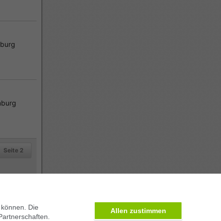
burg
burg
Seite 2
 können. Die
Allen zustimmen
Partnerschaften.