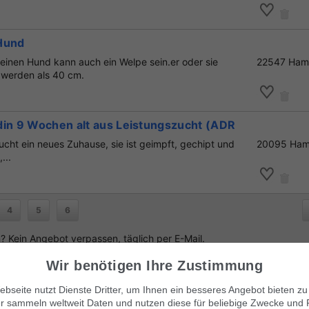
Hund
leinen Hund kann auch ein Welpe sein.er oder sie
22547 Ham
r werden als 40 cm.
din 9 Wochen alt aus Leistungszucht (ADRK-Papiere)
ucht ein neues Zuhause, sie ist geimpft, gechipt und
20095 Ham
...
4
5
6
 Kein Angebot verpassen, täglich per E-Mail.
Wir benötigen Ihre Zustimmung
bseite nutzt Dienste Dritter, um Ihnen ein besseres Angebot bieten zu
r sammeln weltweit Daten und nutzen diese für beliebige Zwecke und 