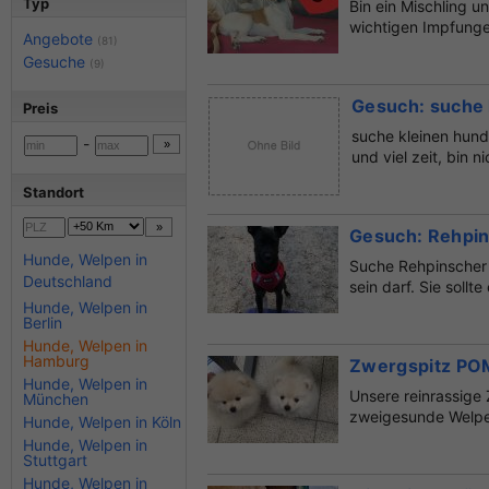
Typ
Bin ein Mischling u
wichtigen Impfungen
Angebote
(81)
Gesuche
(9)
Gesuch: suche h
Preis
suche kleinen hund 
-
und viel zeit, bin 
Standort
Gesuch: Rehpins
Hunde, Welpen in
Suche Rehpinscher 
Deutschland
sein darf. Sie sollt
Hunde, Welpen in
Berlin
Hunde, Welpen in
Hamburg
Zwergspitz PO
Hunde, Welpen in
Unsere reinrassige
München
zweigesunde Welpen
Hunde, Welpen in Köln
Hunde, Welpen in
Stuttgart
Hunde, Welpen in