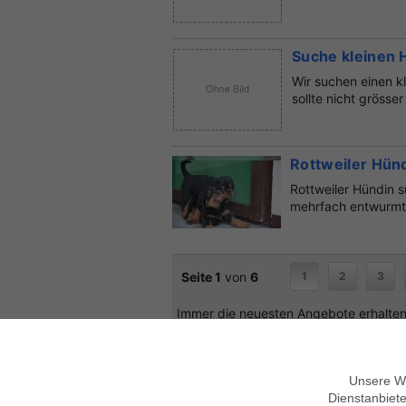
Suche kleinen 
Wir suchen einen k
sollte nicht grösse
Rottweiler Hün
Rottweiler Hündin s
mehrfach entwurmt,
Seite 1
von
6
1
2
3
Immer die neuesten Angebote erhalten?
Unsere We
Dienstanbiete