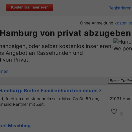
Kostenlos inserieren
Registrieren
Ohne Anmeldung
kostenlos
 Hamburg von privat abzugeben
nanzeigen, oder selber kostenlos inserieren.
eites Angebot an Rassehunden und
 von Privat.
ernen
amburg: Bieten Familienhund ein neues Zuhause.
und, friedlich und stubenrein sein. Max. Größe 50 cm,
21031 Ham
ir sind Rentner mit Zeit.
sel Mischling