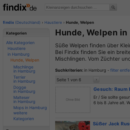
findix
(Deutschland)
›
Haustiere
›
Hunde, Welpen
Hunde, Welpen in
Kategorien
Alle Kategorien
Süße Welpen finden über Klei
Haustiere
Bei Findix finden Sie ein br
in Hamburg
Mischlingen. Vom Züchter und
Hunde, Welpen
Mischlinge
Suchkriterien:
in Hamburg -
filter entf
in Hamburg
Terrier
Seite 1 von 6
›
in Hamburg
Dogge
Gesuch: Raum H
in Hamburg
Er / Sie sollte ges
Malteser
in Hamburg
6 bis 8 Jahre alt. W
Mops in Hamburg
weitere
Kategorien
Süßer Jack Rus