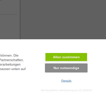
 können. Die
Allen zustimmen
Partnerschaften.
erarbeitungen
Nur notwendige
npassen
unten auf
Details
ben in München
Mit freundlicher Unterstützung von
Dr. DSGVO