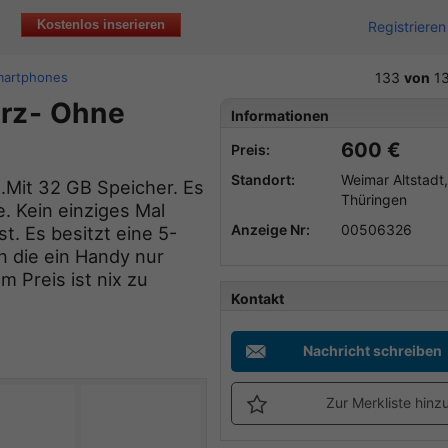
Kostenlos inserieren
Registrieren
martphones
133
von
1
arz- Ohne
Informationen
600 €
Preis:
Standort:
Weimar Altstadt,
.Mit 32 GB Speicher. Es
Thüringen
e. Kein einziges Mal
Anzeige Nr:
00506326
st. Es besitzt eine 5-
 die ein Handy nur
m Preis ist nix zu
Kontakt
Nachricht schreiben
Zur Merkliste hinz