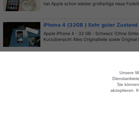
hat Apple schon wieder großartige neue Funktio
iPhone 4 (32GB ) Sehr guter Zustand
Apple iPhone 4 - 32 GB - Schwarz (Ohne Siml
Kurzübersicht Alles Originalteile sowie Original K
Verkaufe hier Apple i Phone 7 Plus m
Verkaufe hier ein Apple i Phone 7 Plus mit 32 
Unsere We
genützt es wurde nur paar Tage benützt kam da
Dienstanbiete
Sie können
akzeptieren. I
Über findix
Hinweise zur Nutzung
Jobs & Karriere
Mobile Version verwenden
Kontakt
Hilfe
Sicherheitshinweise
Impressum
Datenschutz,
AGB
Folgen Sie uns
Datenschutz anpassen