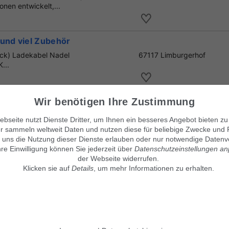
nen entwickelt,...
 und viel Zubehör
ock) Ladekabel Nadel
67117 Limburgerhof
...
it 32GB
Wir benötigen Ihre Zustimmung
GB es ist wie neu Kaum
38126 Braunschweig
bseite nutzt Dienste Dritter, um Ihnen ein besseres Angebot bieten zu
mit nicht zurec...
r sammeln weltweit Daten und nutzen diese für beliebige Zwecke und 
 uns die Nutzung dieser Dienste erlauben oder nur notwendige Datenv
hre Einwilligung können Sie jederzeit über
Datenschutzeinstellungen a
der Webseite widerrufen.
Klicken sie auf
Details
, um mehr Informationen zu erhalten.
Unsere Kleinanzeigenmärkte
© Maven360 GmbH - 9.0.6
Mit Stolz entwickelt und betrie
findix.de
findix.es
findix.at
findix.ch