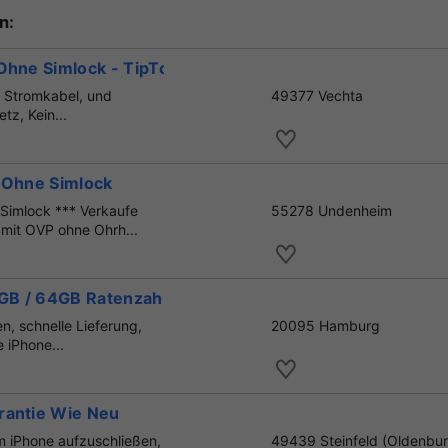
n:
 Ohne Simlock - TipTop
, Stromkabel, und
49377 Vechta
tz, Kein...
- Ohne Simlock
 Simlock *** Verkaufe
55278 Undenheim
 mit OVP ohne Ohrh...
32GB / 64GB Ratenzahlung NEU
n, schnelle Lieferung,
20095 Hamburg
e iPhone...
rantie Wie Neu
 iPhone aufzuschließen,
49439 Steinfeld (Oldenbur