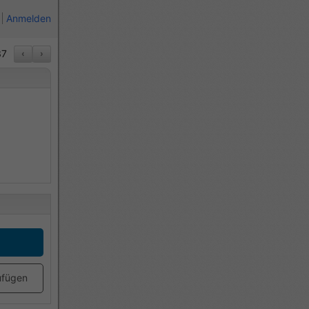
Anmelden
37
‹
›
ufügen