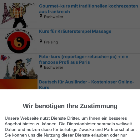
Gourmet-kurs mit traditionellen kochrezepten
aus frankreich
Eschweiler
Kurs für Kräuterstempel Massage
Freising
Foto-kurs (reportage+retusche+pc) + ein
franzose Profi aus Paris
Eschweiler
Deutsch für Ausländer - Kostenloser Online-
Kurs
Sonsbeck
Wir benötigen Ihre Zustimmung
Unsere Webseite nutzt Dienste Dritter, um Ihnen ein besseres
Angebot bieten zu können. Die Dienstanbieter sammeln weltweit
Daten und nutzen diese für beliebige Zwecke und Partnerschaften.
Sie können uns die Nutzung dieser Dienste erlauben oder nur