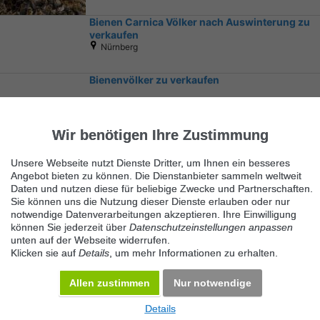
Bienen Carnica Völker nach Auswinterung zu
verkaufen
Nürnberg
Bienenvölker zu verkaufen
Klettgau
Wir benötigen Ihre Zustimmung
Unsere Webseite nutzt Dienste Dritter, um Ihnen ein besseres
Angebot bieten zu können. Die Dienstanbieter sammeln weltweit
Daten und nutzen diese für beliebige Zwecke und Partnerschaften.
Sie können uns die Nutzung dieser Dienste erlauben oder nur
notwendige Datenverarbeitungen akzeptieren. Ihre Einwilligung
Ähnliche Suchbegriffe
können Sie jederzeit über
Datenschutzeinstellungen anpassen
unten auf der Webseite widerrufen.
Haustiere
Klicken sie auf
Details
, um mehr Informationen zu erhalten.
Allen zustimmen
Nur notwendige
Details