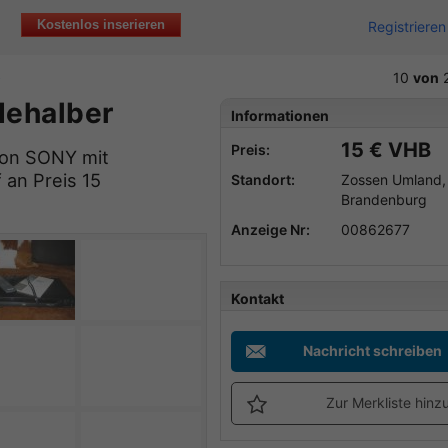
Kostenlos inserieren
Registrieren
o
10
von
dehalber
Informationen
15 € VHB
Preis:
 von SONY mit
an Preis 15
Standort:
Zossen Umland,
Brandenburg
Anzeige Nr:
00862677
Kontakt
Nachricht schreiben
Zur Merkliste hinz