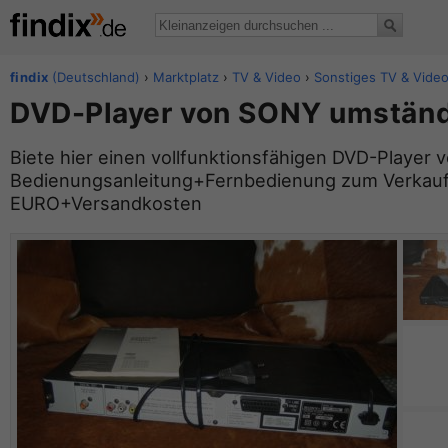
findix
(Deutschland)
›
Marktplatz
›
TV & Video
›
Sonstiges TV & Vide
DVD-Player von SONY umstän
Biete hier einen vollfunktionsfähigen DVD-Player
Bedienungsanleitung+Fernbedienung zum Verkauf 
EURO+Versandkosten