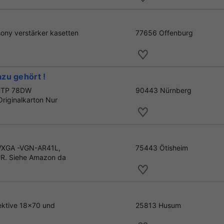
ony verstärker kasetten
77656 Offenburg
zu gehört !
 HTP 78DW
90443 Nürnberg
riginalkarton Nur
 WXGA -VGN-AR41L,
75443 Ötisheim
UR. Siehe Amazon da
jektive 18x70 und
25813 Husum