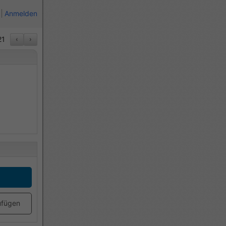
Anmelden
21
‹
›
ufügen