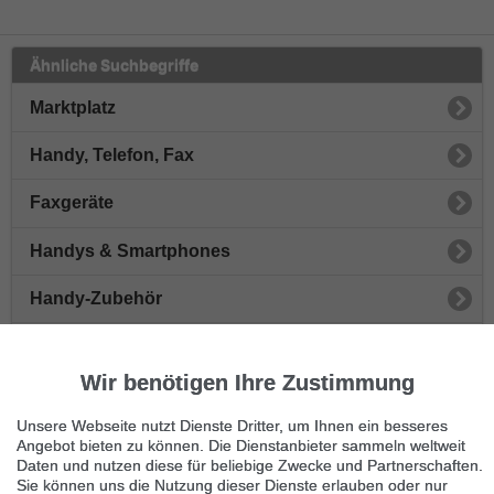
Ähnliche Suchbegriffe
Marktplatz
Handy, Telefon, Fax
Faxgeräte
Handys & Smartphones
Handy-Zubehör
Telefonanlagen
Wir benötigen Ihre Zustimmung
Anrufbeantworter
Unsere Webseite nutzt Dienste Dritter, um Ihnen ein besseres
Handyverträge
Angebot bieten zu können. Die Dienstanbieter sammeln weltweit
Daten und nutzen diese für beliebige Zwecke und Partnerschaften.
Sie können uns die Nutzung dieser Dienste erlauben oder nur
Schnurlose Telefone