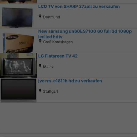
LCD TV von SHARP 37zoll zu verkaufen
Dortmund
New samsung un60ES7100 60 full 3d 1080p
led lcd hdtv
Groß Kordshagen
LG Flatsreen TV 42
Mainz
jvc rm-c1811h hd zu verkaufen
Stuttgart