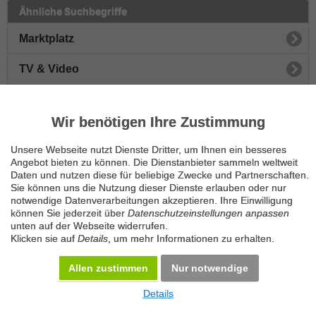
Ähnliche Suchbegriffe
Marktplatz
TV & Video
Fernseher
Wir benötigen Ihre Zustimmung
Projektoren
Unsere Webseite nutzt Dienste Dritter, um Ihnen ein besseres
Videorecorder
Angebot bieten zu können. Die Dienstanbieter sammeln weltweit
Daten und nutzen diese für beliebige Zwecke und Partnerschaften.
Sie können uns die Nutzung dieser Dienste erlauben oder nur
Blu-Ray-Player
notwendige Datenverarbeitungen akzeptieren. Ihre Einwilligung
können Sie jederzeit über
Datenschutzeinstellungen anpassen
Receiver & Sat-Anlagen
unten auf der Webseite widerrufen.
Klicken sie auf
Details
, um mehr Informationen zu erhalten.
Sonstiges TV & Video
Allen zustimmen
Nur notwendige
Details
© 2026 Maven360 GmbH - v 9.0.6