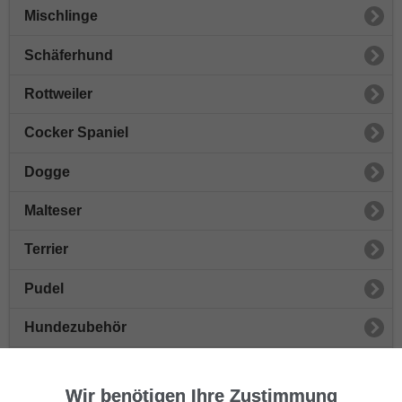
Mischlinge
Schäferhund
Rottweiler
Cocker Spaniel
Dogge
Malteser
Terrier
Pudel
Hundezubehör
Beagle
Wir benötigen Ihre Zustimmung