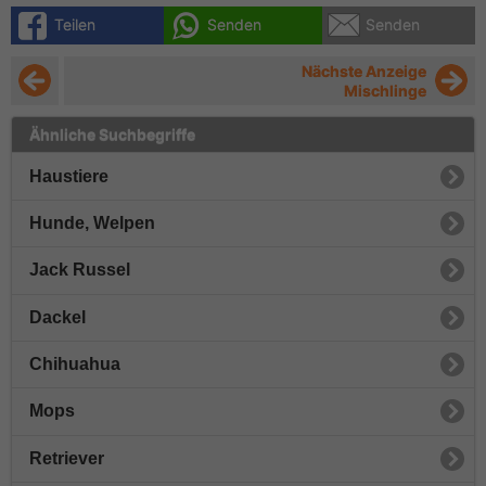
Teilen
Senden
Senden
Nächste Anzeige
Mischlinge
Ähnliche Suchbegriffe
Haustiere
Hunde, Welpen
Jack Russel
Dackel
Chihuahua
Mops
Retriever