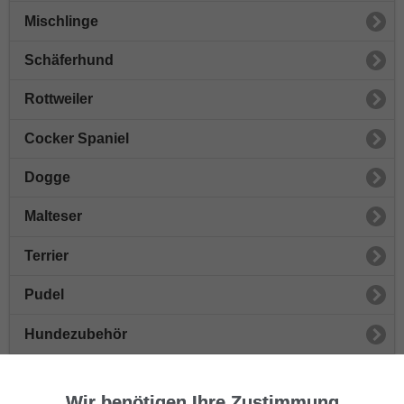
Mischlinge
Schäferhund
Rottweiler
Cocker Spaniel
Dogge
Malteser
Terrier
Pudel
Hundezubehör
Beagle
Wir benötigen Ihre Zustimmung