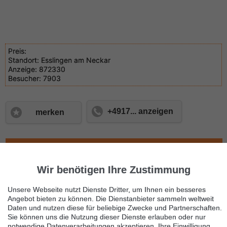
Preis:
Standort:
Esslingen am Neckar
Anzeige:
872330
Besucher:
7903
+4917... anzeigen
merken
Kontaktieren
Wir benötigen Ihre Zustimmung
Teilen
Senden
Senden
Unsere Webseite nutzt Dienste Dritter, um Ihnen ein besseres
Angebot bieten zu können. Die Dienstanbieter sammeln weltweit
Nächste Anzeige
Daten und nutzen diese für beliebige Zwecke und Partnerschaften.
Teilzeitstellen
Sie können uns die Nutzung dieser Dienste erlauben oder nur
notwendige Datenverarbeitungen akzeptieren. Ihre Einwilligung