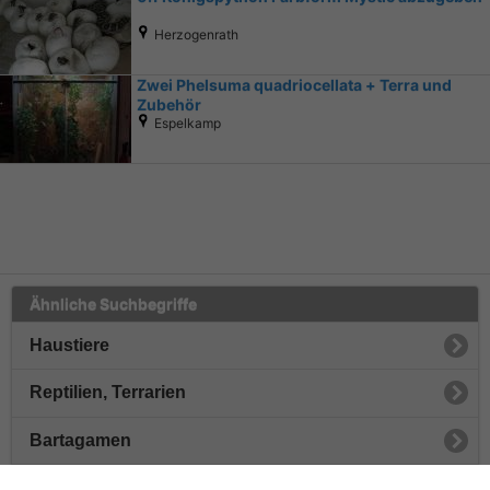
Herzogenrath
Zwei Phelsuma quadriocellata + Terra und
Zubehör
Espelkamp
Ähnliche Suchbegriffe
Haustiere
Reptilien, Terrarien
Bartagamen
Schlangen