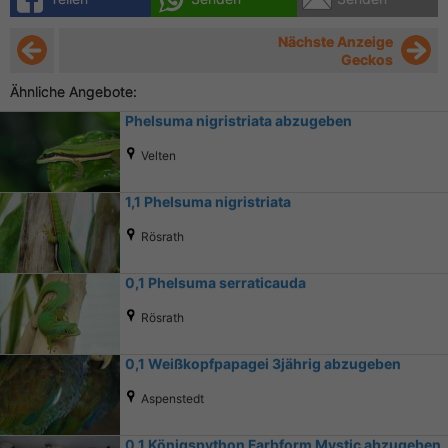
Nächste Anzeige
Geckos
Ähnliche Angebote:
Phelsuma nigristriata abzugeben
Velten
1,1 Phelsuma nigristriata
Rösrath
0,1 Phelsuma serraticauda
Rösrath
0,1 Weißkopfpapagei 3jährig abzugeben
Aspenstedt
0.1 Königspython Farbform Mystic abzugeben