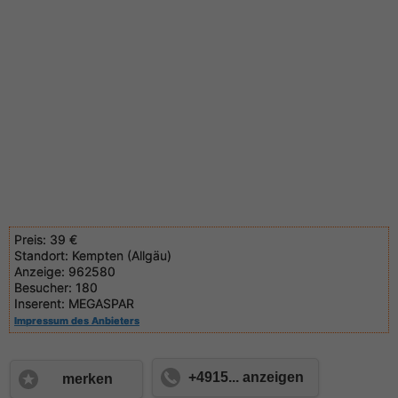
Preis:
39 €
Standort:
Kempten (Allgäu)
Anzeige:
962580
Besucher:
180
Inserent:
MEGASPAR
Impressum des Anbieters
+4915... anzeigen
merken