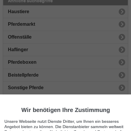
Ähnliche Suchbegriffe
Haustiere
Pferdemarkt
Offenställe
Haflinger
Pferdeboxen
Beistellpferde
Sonstige Pferde
Wallach
Wir benötigen Ihre Zustimmung
Reitsportarikel
Unsere Webseite nutzt Dienste Dritter, um Ihnen ein besseres
Ponies
Angebot bieten zu können. Die Dienstanbieter sammeln weltweit