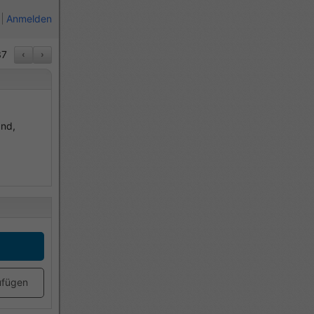
Anmelden
37
‹
›
and,
ufügen