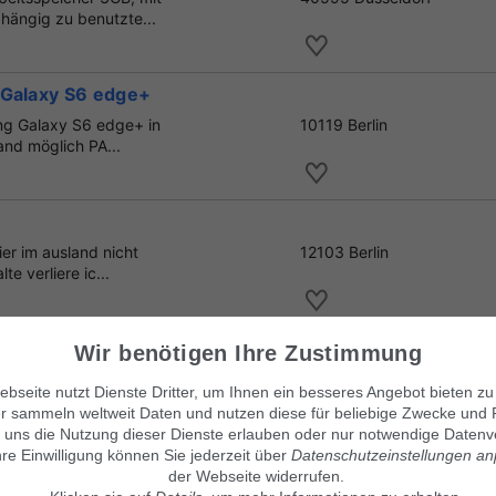
hängig zu benutzte...
 Galaxy S6 edge+
ng Galaxy S6 edge+ in
10119 Berlin
sand möglich PA...
ier im ausland nicht
12103 Berlin
te verliere ic...
Aura Glow
Wir benötigen Ihre Zustimmung
, Phablet, Android
50735 Köln
bseite nutzt Dienste Dritter, um Ihnen ein besseres Angebot bieten zu
amsung Galaxy Note
r sammeln weltweit Daten und nutzen diese für beliebige Zwecke und 
 uns die Nutzung dieser Dienste erlauben oder nur notwendige Datenv
hre Einwilligung können Sie jederzeit über
Datenschutzeinstellungen a
der Webseite widerrufen.