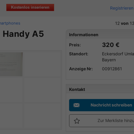
Kostenlos inserieren
Registrieren
martphones
12
von
1
g Handy A5
Informationen
320 €
Preis:
Standort:
Eckersdorf Uml
Bayern
Anzeige Nr:
00912861
Kontakt
Nachricht schreiben
Zur Merkliste hinz