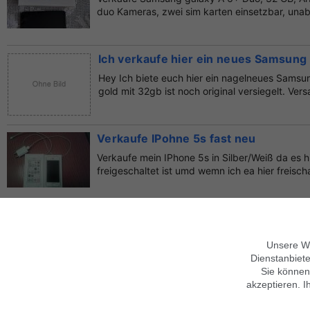
duo Kameras, zwei sim karten einsetzbar, unab
Ich verkaufe hier ein neues Samsung
Hey Ich biete euch hier ein nagelneues Samsu
gold mit 32gb ist noch original versiegelt. Ver
Verkaufe IPohne 5s fast neu
Verkaufe mein IPhone 5s in Silber/Weiß da es h
freigeschaltet ist umd wemn ich ea hier freischal
Samsung Galaxy Note 10 Plus 256GB 
Produkttypen LTE-Smartphone, Dual-Sim Handy
Unsere We
Handy Allgemeines Serien Samsung Galaxy, S
Dienstanbiete
Sm...
Sie können
akzeptieren. I