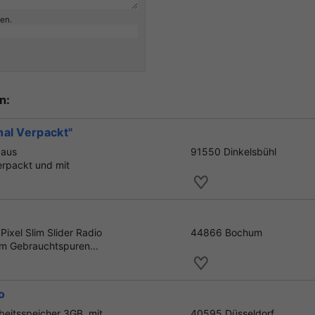
ben.
n:
nal Verpackt"
 aus
91550 Dinkelsbühl
erpackt und mit
xel Slim Slider Radio
44866 Bochum
m Gebrauchtspuren...
o
eitsspeicher 3GB, mit
40595 Düsseldorf