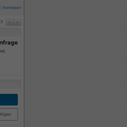
Anmelden
57
‹
›
Anfrage
nd,
ufügen