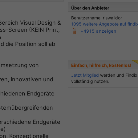
Über den Anbieter
Benutzername: riswalldor
ereich Visual Design &
1095 weitere Angebote auf findi
ross-Screen (KEIN Print,
+4915 anzeigen
s
die Position soll ab
 Umsetzung von
Einfach, hilfreich, kostenlos!
Jetzt Mitglied
werden und Findix
ven, innovativen und
vollständig nutzen.
schiedenen Endgeräte
ystemübergreifenden
erschiedene Endgeräte
ce)
on, Konzeptionelle