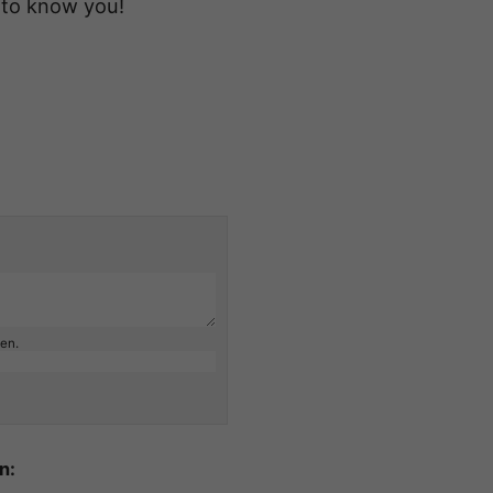
 to know you!
ben.
n: