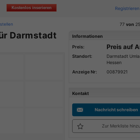
Kostenlos inserieren
Registrieren
stellen
77
von
2
für Darmstadt
Informationen
Preis auf 
Preis:
Standort:
Darmstadt Umla
Hessen
Anzeige Nr:
00879921
Kontakt
Nachricht schreiben
Zur Merkliste hinz