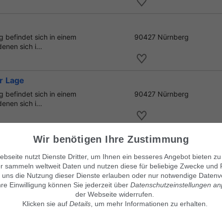
 befindet sich in einem
90427 Nürnberg
nen sich i...
r Lage
 befindet sich in einem
90427 Nürnberg
nen sich i...
bauküche
Wir benötigen Ihre Zustimmung
ner Einbaukücke,
75249 Kieselbronn
bseite nutzt Dienste Dritter, um Ihnen ein besseres Angebot bieten zu
her und einer seperaten
r sammeln weltweit Daten und nutzen diese für beliebige Zwecke und 
 uns die Nutzung dieser Dienste erlauben oder nur notwendige Datenv
hre Einwilligung können Sie jederzeit über
Datenschutzeinstellungen a
der Webseite widerrufen.
Klicken sie auf
Details
, um mehr Informationen zu erhalten.
Unsere Kleinanzeigenmärkte
© Maven360 GmbH - 9.0.6