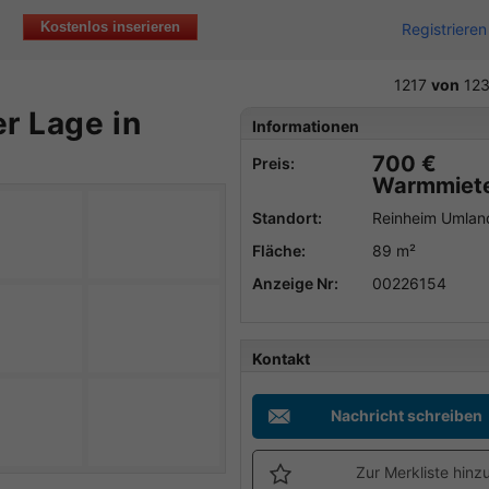
Kostenlos inserieren
Registrieren
1217
von
12
r Lage in
Informationen
700 €
Preis:
Warmmiet
Standort:
Reinheim Umlan
Fläche:
89 m²
Anzeige Nr:
00226154
Kontakt
Nachricht schreiben
Zur Merkliste hinz