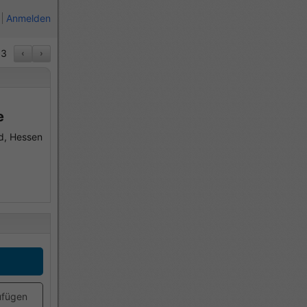
Anmelden
33
‹
›
e
d, Hessen
ufügen