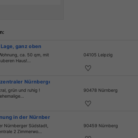
n:
Lage, ganz oben
Wohnung, ca. 50 qm, mit
04105 Leipzig
auberen Haus!...
zentraler Nürnberger Lage
ral, grün und ruhig !
90478 Nürnberg
ehemalige...
ung in der Nürnberger Südstadt, 60 qm, 455 € KM, 3.O
er Nürnberger Südstadt,
90459 Nürnberg
ntrale 2 Zimmerwo...