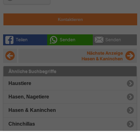
Kontaktieren
Teilen
Senden
Senden
Nächste Anzeige
Hasen & Kaninchen
Ähnliche Suchbegriffe
Haustiere
Hasen, Nagetiere
Hasen & Kaninchen
Chinchillas
Meerschweinchen