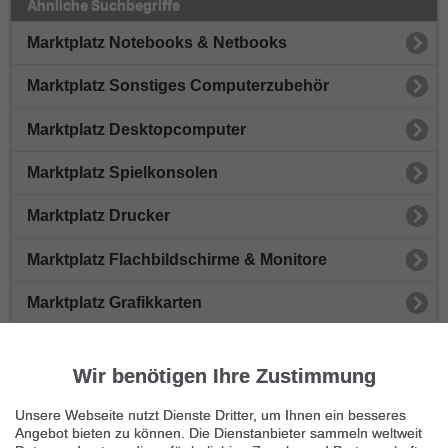
Ähnliche Suchbegriffe
Marktplatz Notebooks & Netbooks
Marktplatz Sonstiges Computerzubehör
Marktplatz Desktopcomputer
Marktplatz Spielkonsolen
Marktplatz Drucker
Marktplatz Flachbildschirme & Monitore
Marktplatz Grafikkarten
Marktplatz Modems & Netzwerk
Wir benötigen Ihre Zustimmung
Marktplatz Festplatten
Unsere Webseite nutzt Dienste Dritter, um Ihnen ein besseres
Angebot bieten zu können. Die Dienstanbieter sammeln weltweit
Immer die neuesten Anzeigen erhalten?