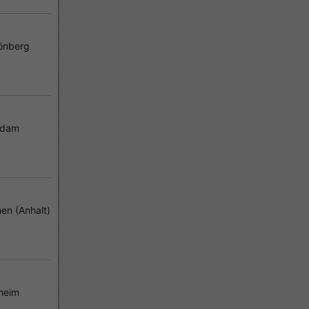
önberg
sdam
en (Anhalt)
heim