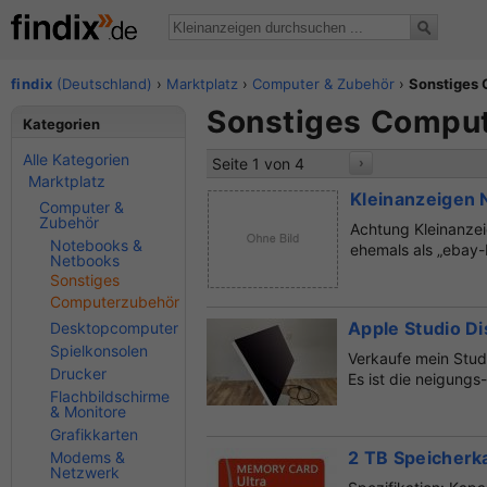
findix
(Deutschland)
›
Marktplatz
›
Computer & Zubehör
›
Sonstiges
Sonstiges Comput
Kategorien
Alle Kategorien
Seite 1 von 4
›
Marktplatz
Kleinanzeigen 
Computer &
Zubehör
Achtung Kleinanzei
Notebooks &
ehemals als „ebay-K
Netbooks
Sonstiges
Computerzubehör
Apple Studio Di
Desktopcomputer
Spielkonsolen
Verkaufe mein Stud
Drucker
Es ist die neigungs
Flachbildschirme
& Monitore
Grafikkarten
2 TB Speicherk
Modems &
Netzwerk