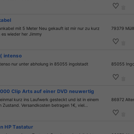
kabel
nkabel mit 5 Meter Neu gekauft ist mir nur zu kurz
79379 Müll
 es wieder her Jimmy
 ( intenso
ntenso nur unter abholung in 85055 ingolstadt
85055 Ingo
0 Clip Arts auf einer DVD neuwertig
inmal kurz ins Laufwerk gesteckt und ist in einem
86972 Alte
 Zustand. Versandkosten betragen 1€, viel...
en HP Tastatur