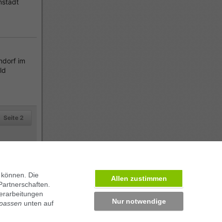
nstadt
dorf im
ld
Seite 2
 können. Die
Allen zustimmen
Partnerschaften.
erarbeitungen
Nur notwendige
npassen
unten auf