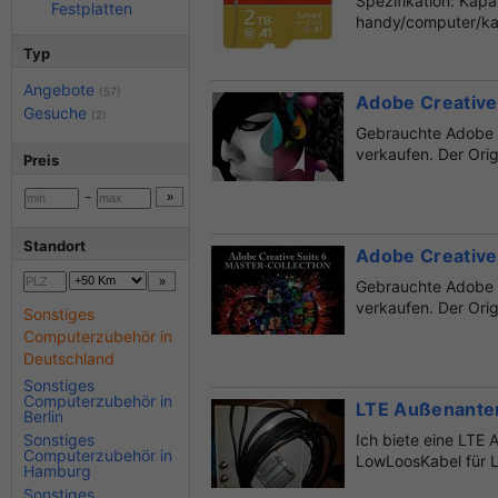
Spezifikation: Kap
Festplatten
handy/computer/kam
plug...
Typ
Angebote
(57)
Adobe Creative
Gesuche
(2)
Gebrauchte Adobe 
verkaufen. Der Orig
Preis
-
Standort
Adobe Creative 
Gebrauchte Adobe C
verkaufen. Der Orig
Sonstiges
Computerzubehör in
Deutschland
Sonstiges
Computerzubehör in
LTE Außenante
Berlin
Sonstiges
Ich biete eine LT
Computerzubehör in
LowLoosKabel für L
Hamburg
sehr gu...
Sonstiges