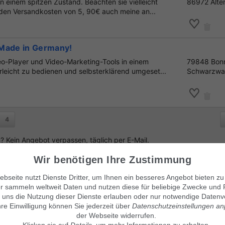
 in einem spitzen Zustand. Beachten sie vielleicht
86972 Alte
den Versandkosten von 5, 90€ auch meine an...
Made in Germany!
eo-Player und Video-Marketing-Tools in einem
79848 Bonn
rleicht zu bedienen und selbsterklärend umgeset...
Schwarzwa
4
 Kein Angebot verpassen, täglich per E-Mail.
Wir benötigen Ihre Zustimmung
bseite nutzt Dienste Dritter, um Ihnen ein besseres Angebot bieten zu
r sammeln weltweit Daten und nutzen diese für beliebige Zwecke und 
enlos Suchanzeige aufgeben
!
 uns die Nutzung dieser Dienste erlauben oder nur notwendige Datenv
hre Einwilligung können Sie jederzeit über
Datenschutzeinstellungen a
der Webseite widerrufen.