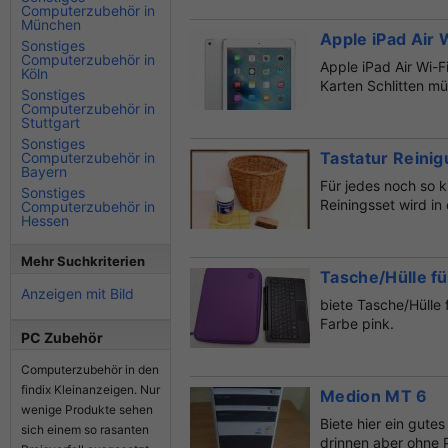
Computerzubehör in
München
Apple iPad Air 
Sonstiges
Computerzubehör in
Apple iPad Air Wi-F
Köln
Karten Schlitten mü
Sonstiges
Computerzubehör in
Stuttgart
Sonstiges
Tastatur Reini
Computerzubehör in
Bayern
Für jedes noch so k
Sonstiges
Reiningsset wird in
Computerzubehör in
Hessen
Mehr Suchkriterien
Tasche/Hülle f
Anzeigen mit Bild
biete Tasche/Hülle 
Farbe pink.
PC Zubehör
Computerzubehör in den
findix Kleinanzeigen. Nur
Medion MT 6
wenige Produkte sehen
Biete hier ein gut
sich einem so rasanten
drinnen aber ohne 