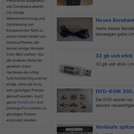
Preisverfall ausgesetzt
wie Computerzubehör.
Die stetige
Weiterentwicklung und
Neues Bandlan
Optimierung von
Hatte dieses Bandla
Komponenten führt zu
deswegen gebe ich
einem hohen Anteil von
Gebrauchtware, die
binnen einiger Monate
ihren Wert verliert. Von
32 gb usb stick
der anderen Seite her
32 gb usb stick ( i
gesehen, kann
Hardware die völlig
funktionstüchtig und nur
einige Jahre alt ist zu
sehr günstigen Preisen
DVD-ROM 300.00
gekauft werden. Auch
Die DVD wurde nur e
ganze
Notebooks
und
absolut neuwertigen
Desktop PCs können zu
günstigen Preisen
erstanden werden.
Verkaufe spitz