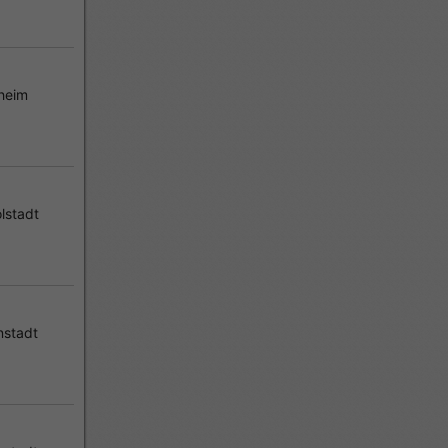
heim
lstadt
nstadt