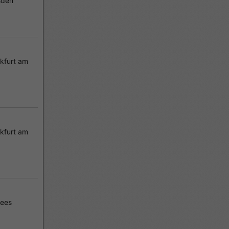
sden
kfurt am
kfurt am
rees