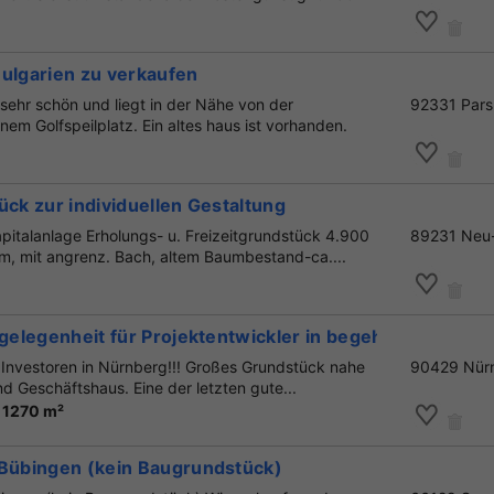
Bulgarien zu verkaufen
sehr schön und liegt in der Nähe von der
92331 Pars
em Golfspeilplatz. Ein altes haus ist vorhanden.
ück zur individuellen Gestaltung
pitalanlage Erholungs- u. Freizeitgrundstück 4.900
89231 Neu
, mit angrenz. Bach, altem Baumbestand-ca....
sgelegenheit für Projektentwickler in begehrter Lage n
r Investoren in Nürnberg!!! Großes Grundstück nahe
90429 Nür
nd Geschäftshaus. Eine der letzten gute...
 1270 m²
 Bübingen (kein Baugrundstück)