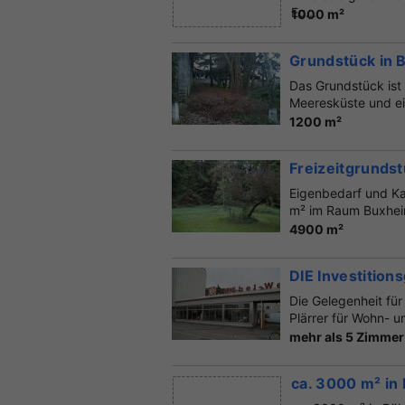
Eu...
1000 m²
Grundstück in 
Das Grundstück ist 
Meeresküste und ein
1200 m²
Freizeitgrundst
Eigenbedarf und Ka
m² im Raum Buxheim
4900 m²
DIE Investition
Die Gelegenheit fü
Plärrer für Wohn- u
mehr als 5 Zimmer
ca. 3000 m² in