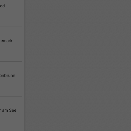
rod
demark
unn OT
önbrunn
r am See