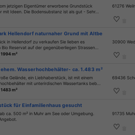
vom jetzigen Eigentümer erworbene Grundstück
61276 Weil
r mit Ideen. Die Bodensubstanz ist als gut - Sehr...
 Hellendorf naturnaher Grund mit Altbestand
ck in Hellendorf zu verkaufen Sie lieben es
30900 We
 Bio Reservat auf der gegenüberliegen Strassen...
 1994 m²
 ehem. Wasserhochbehälter- ca. 1.483 m²- in Schönbr
oße Gelände, ein Liebhaberstück, ist mit einem
69436 Sch
ochbehälter mit unterirdischen Wassertanks beb...
 1483 m²
tück für Einfamilienhaus gesucht
ab ca. 500 m² in Muhr am See oder Umgebung.
91735 Muh
 Angebot.