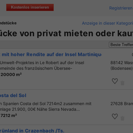
Kostenlos inserieren
Registrieren
ndstücke
Anzeige in dieser Kategor
cke von privat mieten oder kau
mit hoher Rendite auf der Insel Martinique
Umwelt-Projektes in Le Robert auf der Insel
88142 Was
Gemeinde des französischem Übersee-
(Bodensee)
r 20000 m²
sta del Sol
in Spanien Costa del Sol 7214m2 zusammen mit
27628 Bram
anlage 21.900, 00€ Nähe Sierra Nevada...
 7212 m²
rünland in Crazenbach /Ts.