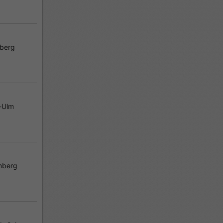
berg
-Ulm
ahe Nürnberger Plärrer.
nberg