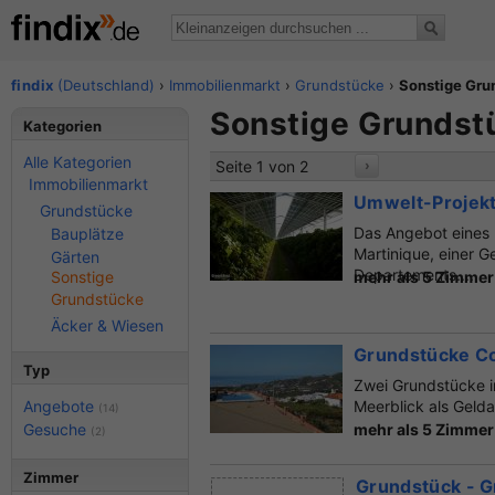
findix
(Deutschland)
›
Immobilienmarkt
›
Grundstücke
›
Sonstige Gru
Sonstige Grundstü
Kategorien
Alle Kategorien
Seite 1 von 2
›
Immobilienmarkt
Umwelt-Projekt 
Grundstücke
Das Angebot eines 
Bauplätze
Martinique, einer 
Gärten
Departements....
Sonstige
mehr als 5 Zimme
Grundstücke
Äcker & Wiesen
Grundstücke Co
Typ
Zwei Grundstücke 
Angebote
Meerblick als Geld
(14)
Gesuche
mehr als 5 Zimmer
(2)
Zimmer
Grundstück - G