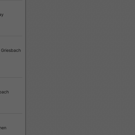
ay
RSCHÖNEN THERMENPARADIES BAD GRIESBACH!
 Griesbach
on MÜHLDORF AM INN!
bach
men