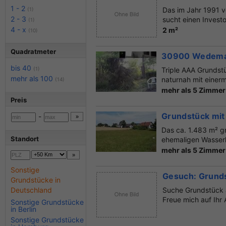
1 - 2
Das im Jahr 1991 
(1)
2 - 3
sucht einen Investo
(1)
4 - x
2 m²
(10)
Quadratmeter
30900 Wedemark
bis 40
(1)
Triple AAA Grundstü
mehr als 100
naturnah mit einerm
(14)
mehr als 5 Zimmer
Preis
Grundstück mit
-
Das ca. 1.483 m² gr
Standort
ehemaligen Wasserh
mehr als 5 Zimmer
Sonstige
Gesuch: Grunds
Grundstücke in
Deutschland
Suche Grundstück 
Freue mich auf Ihr
Sonstige Grundstücke
in Berlin
Sonstige Grundstücke