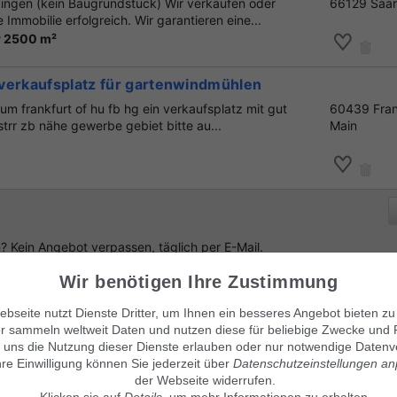
ingen (kein Baugrundstück) Wir verkaufen oder
66129 Saa
 Immobilie erfolgreich. Wir garantieren eine...
r 2500 m²
verkaufsplatz für gartenwindmühlen
aum frankfurt of hu fb hg ein verkaufsplatz mit gut
60439 Fran
trr zb nähe gewerbe gebiet bitte au...
Main
 Kein Angebot verpassen, täglich per E-Mail.
Wir benötigen Ihre Zustimmung
bseite nutzt Dienste Dritter, um Ihnen ein besseres Angebot bieten zu
r sammeln weltweit Daten und nutzen diese für beliebige Zwecke und 
enlos Suchanzeige aufgeben
!
 uns die Nutzung dieser Dienste erlauben oder nur notwendige Datenv
hre Einwilligung können Sie jederzeit über
Datenschutzeinstellungen a
der Webseite widerrufen.