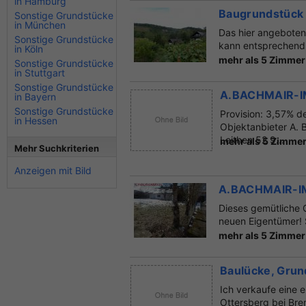
in Hamburg
Baugrundstück 
Sonstige Grundstücke
in München
Das hier angeboten
Sonstige Grundstücke
kann entsprechend 
in Köln
mehr als 5 Zimmer
Sonstige Grundstücke
in Stuttgart
Sonstige Grundstücke
A.BACHMAIR-I
in Bayern
Sonstige Grundstücke
Provision: 3,57% de
in Hessen
Objektanbieter 
Leithen 52 9...
mehr als 5 Zimmer
Mehr Suchkriterien
Anzeigen mit Bild
A.BACHMAIR-IM
Dieses gemütliche 
neuen Eigentümer! S
mehr als 5 Zimmer
Baulücke, Gru
Ich verkaufe eine
Ottersberg bei Bre