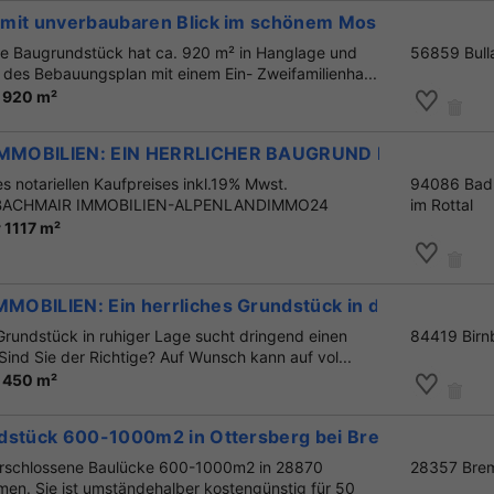
mit unverbaubaren Blick im schönem Moselort
e Baugrundstück hat ca. 920 m² in Hanglage und
56859 Bull
des Bebauungsplan mit einem Ein- Zweifamilienha...
 920 m²
MMOBILIEN: EIN HERRLICHER BAUGRUND IM WUNDE
s notariellen Kaufpreises inkl.19% Mwst.
94086 Bad
A. BACHMAIR IMMOBILIEN-ALPENLANDIMMO24
im Rottal
 1117 m²
MOBILIEN: Ein herrliches Grundstück in der Nähe v
Grundstück in ruhiger Lage sucht dringend einen
84419 Birn
ind Sie der Richtige? Auf Wunsch kann auf vol...
 450 m²
ndstück 600-1000m2 in Ottersberg bei Bremen
 erschlossene Baulücke 600-1000m2 in 28870
28357 Bre
men. Sie ist umständehalber kostengünstig für 50