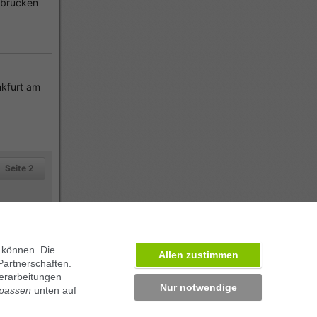
rbrücken
kfurt am
Seite 2
 können. Die
Allen zustimmen
Partnerschaften.
erarbeitungen
Nur notwendige
npassen
unten auf