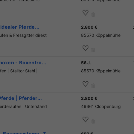
idealer Pferde...
2.800 €
en & Fressgitter direkt
85570 Köppelmühle
boxen - Boxenfro...
56 J.
n | Stalltor Stahl |
85570 Köppelmühle
ferde | Pferder...
2.800 €
ferderaufen | Unterstand
49661 Cloppenburg
, Boxensysteme -T...
690 €