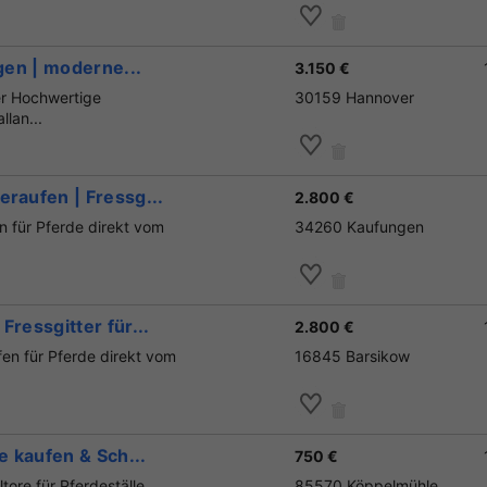
agen | moderne...
3.150 €
er Hochwertige
30159 Hannover
lan...
eraufen | Fressg...
2.800 €
 für Pferde direkt vom
34260 Kaufungen
ressgitter für...
2.800 €
n für Pferde direkt vom
16845 Barsikow
e kaufen & Sch...
750 €
tore für Pferdeställe
85570 Köppelmühle