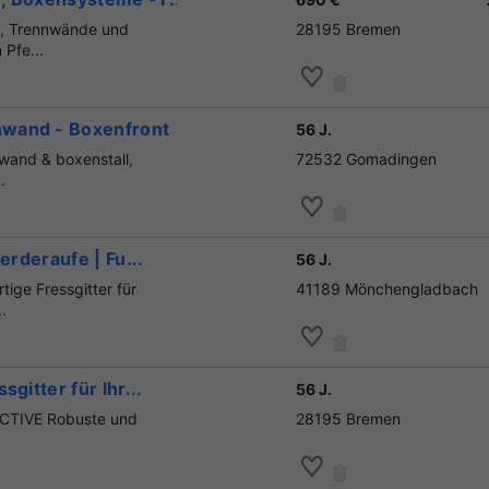
n, Trennwände und
28195 Bremen
Pfe...
nwand - Boxenfront
56 J.
wand & boxenstall,
72532 Gomadingen
.
erderaufe | Fu...
56 J.
ige Fressgitter für
41189 Mönchengladbach
.
gitter für Ihr...
56 J.
 ACTIVE Robuste und
28195 Bremen