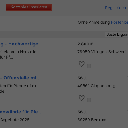
Kostenlos inserieren
Registrieren
Ohne Anmeldung
kostenlos
og - Hochwertige...
2.800 €
ekt vom Hersteller
78050 Villingen-Schwenni
r Pf...
 Offenställe mi...
56 J.
n für Pferde direkt
49661 Cloppenburg
de...
nnwände für Pfe...
56 J.
 | Angebote 2026
59269 Beckum