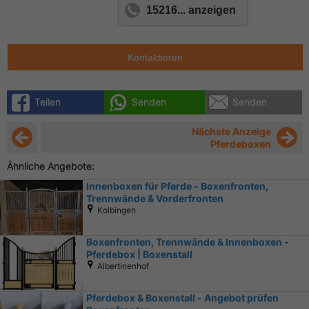
15216... anzeigen
Kontaktieren
Teilen
Senden
Senden
Nächste Anzeige
Pferdeboxen
Ähnliche Angebote:
Innenboxen für Pferde - Boxenfronten,
Trennwände & Vorderfronten
Kolbingen
Boxenfronten, Trennwände & Innenboxen -
Pferdebox | Boxenstall
Albertinenhof
Pferdebox & Boxenstall - Angebot prüfen