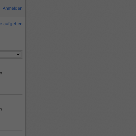
Anmelden
ie aufgeben
m
in
n