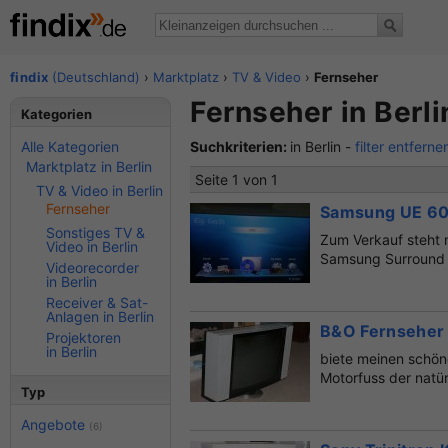
findix
(Deutschland)
›
Marktplatz
›
TV & Video
›
Fernseher
Fernseher in Berli
Kategorien
Alle Kategorien
Suchkriterien:
in Berlin -
filter entferne
Marktplatz in Berlin
Seite 1 von 1
TV & Video in Berlin
Fernseher
Samsung UE 60 
Sonstiges TV &
Zum Verkauf steht 
Video in Berlin
Samsung Surround A
Videorecorder
in Berlin
Receiver & Sat-
Anlagen in Berlin
B&O Fernseher
Projektoren
in Berlin
biete meinen schön
Motorfuss der natür
Typ
Angebote
(6)