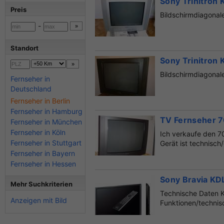
Sony Trinitron
Preis
Bildschirmdiagonale
-
Standort
Sony Trinitron
Bildschirmdiagonale
Fernseher in
Deutschland
Fernseher in Berlin
Fernseher in Hamburg
TV Fernseher 70
Fernseher in München
Fernseher in Köln
Ich verkaufe den 7
Fernseher in Stuttgart
Gerät ist technisch
Fernseher in Bayern
Fernseher in Hessen
Sony Bravia KD
Mehr Suchkriterien
Technische Daten K
Anzeigen mit Bild
Funktionen/technis
können...