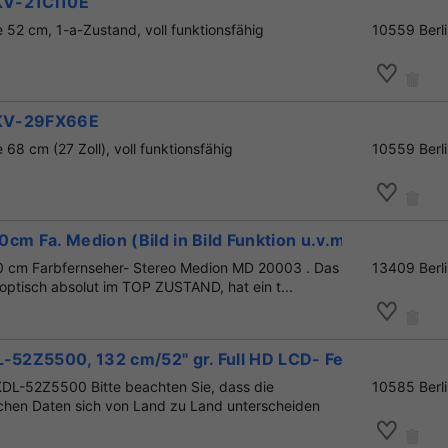
 KV-21Cl10E
 52 cm, 1-a-Zustand, voll funktionsfähig
10559 Berl
 KV-29FX66E
 68 cm (27 Zoll), voll funktionsfähig
10559 Berl
cm Fa. Medion (Bild in Bild Funktion u.v.m.)
0 cm Farbfernseher- Stereo Medion MD 20003 . Das
13409 Berl
/optisch absolut im TOP ZUSTAND, hat ein t...
L-52Z5500, 132 cm/52" gr. Full HD LCD- Fernseher
DL-52Z5500 Bitte beachten Sie, dass die
10585 Berl
chen Daten sich von Land zu Land unterscheiden