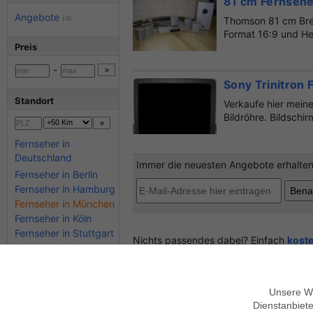
81 cm Fernsehe
Angebote
(4)
Thomson 81 cm Brei
Format 16:9 und H
Preis
-
Sony Trinitron
Standort
Verkaufe hier meine
Bildröhre. Bildschir
Fernseher in
Deutschland
Immer die neuesten Angebote erhalten?
Fernseher in Berlin
Fernseher in Hamburg
Fernseher in München
Fernseher in Köln
Fernseher in Stuttgart
Nichts passendes dabei? Einfach
kost
Fernseher in Bayern
Fernseher in Hessen
Mehr Suchkriterien
Unsere We
Dienstanbiete