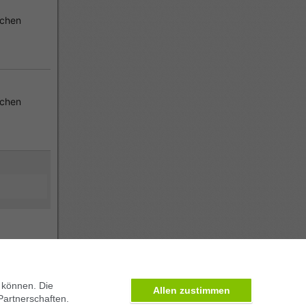
chen
chen
 können. Die
Allen zustimmen
Partnerschaften.