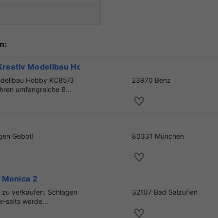
n:
 Kreativ Modellbau Hobby KC85/
Modellbau Hobby KC85/3
23970 Benz
hren umfangreiche B...
gen Gebot!
80331 München
 Monica 2
 zu verkaufen. Schlagen
32107 Bad Salzuflen
r-seits werde...