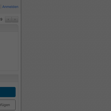
Anmelden
9
‹
›
ufügen