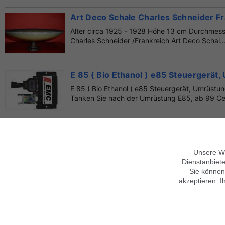
Art Deco Schale Charles Schneider F
Alter circa 1925 - 1928 Höhe 13 cm Durchmes
Charles Schneider /Frankreich Art Deco Schal..
E 85 ( Bio Ethanol ) e85 Steuergerä
E 85 ( Bio Ethanol ) e85 Steuergerät, Umrüst
Tanken Sie nach der Umrüstung E85, ab 99 Cent 
Ferienwohnung Steinhude 85 qm,6 Be
Ferienwohnung in Steinhude, 85 qm, 3 Zimmer
Unsere We
Einstellplatz für einen Pkw auf dem Grundstück
Dienstanbiete
85 m²
Sie können
akzeptieren. I
Über findix
Hinweise zur Nutzung