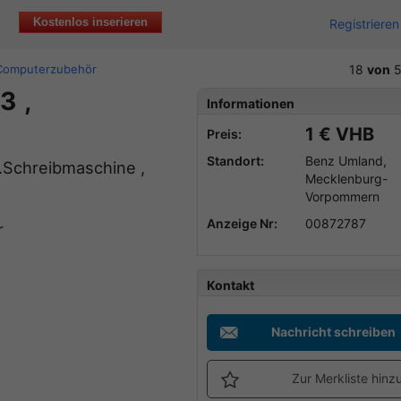
Kostenlos inserieren
Registrieren
 Computerzubehör
18
von
5
3 ,
Informationen
1 € VHB
Preis:
Standort:
Benz Umland,
h.Schreibmaschine ,
Mecklenburg-
Vorpommern
Anzeige Nr:
00872787
r
Kontakt
Nachricht schreiben
Zur Merkliste hinz