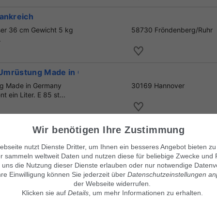
rankreich
ser 36 cm Gewicht 5 kg
58730 Fröndenberg/Ruhr
.
t, Umrüstung Made in Germany
ung Made in Germany
30169 Hannover
ein Liter. E 85 st...
tten, 3 Zimmer, Privatweg
Wir benötigen Ihre Zustimmung
, Küche und Bad.
31515 Wunstorf
bseite nutzt Dienste Dritter, um Ihnen ein besseres Angebot bieten zu
. Weitere Fotos und...
r sammeln weltweit Daten und nutzen diese für beliebige Zwecke und 
 uns die Nutzung dieser Dienste erlauben oder nur notwendige Datenv
hre Einwilligung können Sie jederzeit über
Datenschutzeinstellungen a
der Webseite widerrufen.
Klicken sie auf
Details
, um mehr Informationen zu erhalten.
Unsere Kleinanzeigenmärkte
© Maven360 GmbH - 9.0.6
Mit Stolz entwickelt und betrie