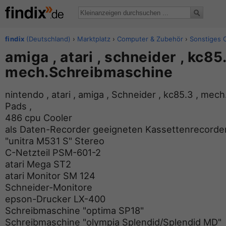
findix
(Deutschland)
›
Marktplatz
›
Computer & Zubehör
›
Sonstiges
amiga , atari , schneider , kc85.
mech.Schreibmaschine
nintendo , atari , amiga , Schneider , kc85.3 , mec
Pads ,
486 cpu Cooler
als Daten-Recorder geeigneten Kassettenrecorde
"unitra M531 S" Stereo
C-Netzteil PSM-601-2
atari Mega ST2
atari Monitor SM 124
Schneider-Monitore
epson-Drucker LX-400
Schreibmaschine "optima SP18"
Schreibmaschine "olympia Splendid/Splendid MD"