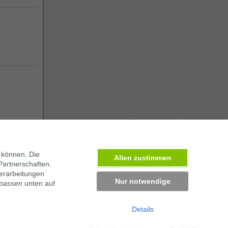
 können. Die
Allen zustimmen
Partnerschaften.
erarbeitungen
Nur notwendige
npassen
unten auf
Details
ben in München