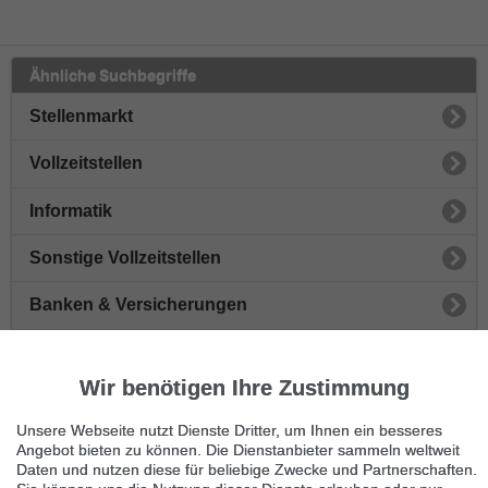
Ähnliche Suchbegriffe
Stellenmarkt
Vollzeitstellen
Informatik
Sonstige Vollzeitstellen
Banken & Versicherungen
Büro & Verwaltung
Wir benötigen Ihre Zustimmung
Vertrieb & Marketing
Unsere Webseite nutzt Dienste Dritter, um Ihnen ein besseres
Gesundheit
Angebot bieten zu können. Die Dienstanbieter sammeln weltweit
Daten und nutzen diese für beliebige Zwecke und Partnerschaften.