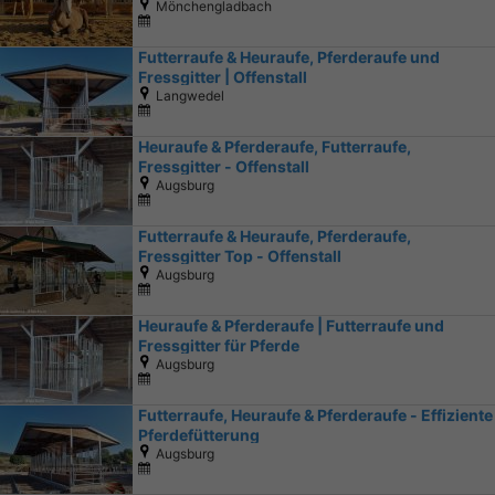
Mönchengladbach
Futterraufe & Heuraufe, Pferderaufe und
Fressgitter | Offenstall
Langwedel
Heuraufe & Pferderaufe, Futterraufe,
Fressgitter - Offenstall
Augsburg
Futterraufe & Heuraufe, Pferderaufe,
Fressgitter Top - Offenstall
Augsburg
Heuraufe & Pferderaufe | Futterraufe und
Fressgitter für Pferde
Augsburg
Futterraufe, Heuraufe & Pferderaufe - Effiziente
Pferdefütterung
Augsburg