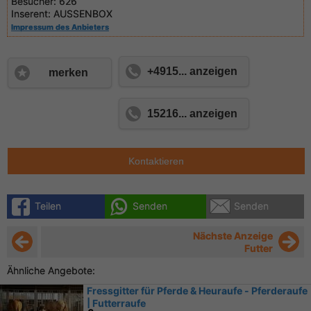
Besucher:
626
Inserent:
AUSSENBOX
Impressum des Anbieters
+4915... anzeigen
merken
15216... anzeigen
Kontaktieren
Teilen
Senden
Senden
Nächste Anzeige
Futter
Ähnliche Angebote:
Fressgitter für Pferde & Heuraufe - Pferderaufe
| Futterraufe