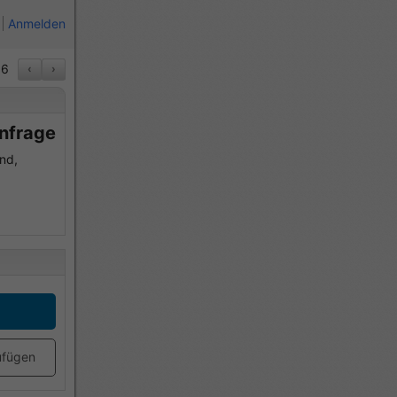
Anmelden
6
‹
›
Anfrage
nd,
ufügen