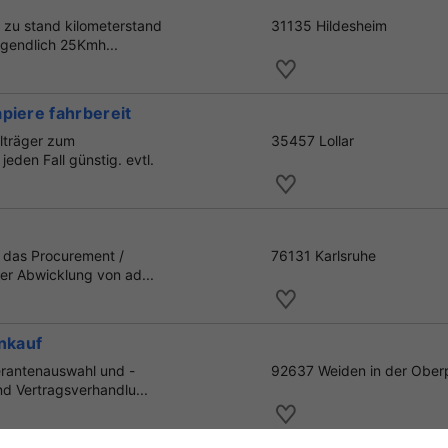
 zu stand kilometerstand
31135 Hildesheim
igendlich 25Kmh...
piere fahrbereit
ilträger zum
35457 Lollar
eden Fall günstig. evtl.
r das Procurement /
76131 Karlsruhe
er Abwicklung von ad...
inkauf
erantenauswahl und -
92637 Weiden in der Ober
d Vertragsverhandlu...