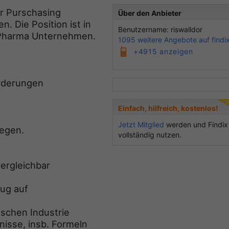
er Purschasing
Über den Anbieter
. Die Position ist in
Benutzername: riswalldor
 Pharma Unternehmen.
1095 weitere Angebote auf findi
+4915 anzeigen
orderungen
Einfach, hilfreich, kostenlos!
Jetzt Mitglied
werden und Findix
legen.
vollständig nutzen.
vergleichbar
zug auf
schen Industrie
nisse, insb. Formeln