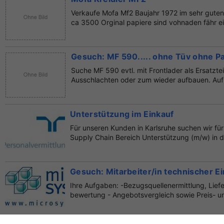
Verkaufe Mofa Mf2 Baujahr 1972 im sehr guten
ca 3500 Orginal papiere sind vohnaden fähr e
Gesuch: MF 590..... ohne Tüv ohne Pa
Suche MF 590 evtl. mit Frontlader als Ersatzte
Ausschlachten oder zum wieder aufbauen. Auf j
a...
Unterstützung im Einkauf
Für unseren Kunden in Karlsruhe suchen wir fü
Supply Chain Bereich Unterstützung (m/w) in d
Gesuch: Mitarbeiter/in technischer E
Ihre Aufgaben: -Bezugsquellenermittlung, Lief
bewertung - Angebotsvergleich sowie Preis- un