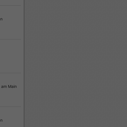
en
 am Main
en