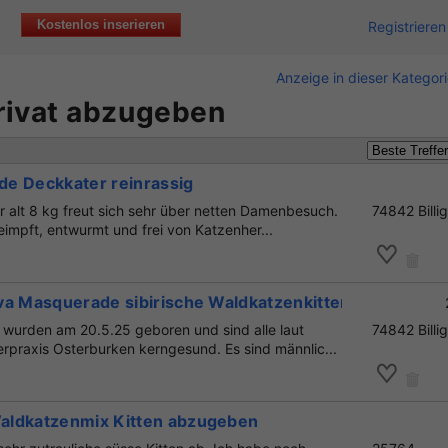
Kostenlos inserieren
Registrieren
Anzeige in dieser Kategor
rivat abzugeben
e Deckkater reinrassig
r alt 8 kg freut sich sehr über netten Damenbesuch.
74842 Billi
geimpft, entwurmt und frei von Katzenher...
va Masquerade sibirische Waldkatzenkitten
wurden am 20.5.25 geboren und sind alle laut
74842 Billi
erpraxis Osterburken kerngesund. Es sind männlic...
aldkatzenmix Kitten abzugeben