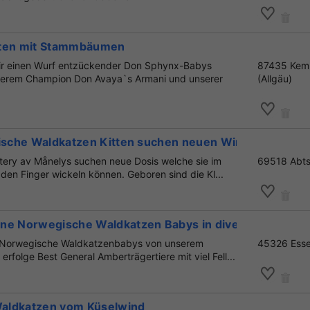
tten mit Stammbäumen
ir einen Wurf entzückender Don Sphynx-Babys
87435 Kem
rem Champion Don Avaya`s Armani und unserer
(Allgäu)
gische Waldkatzen Kitten suchen neuen Wirkungskreis
ttery av Månelys suchen neue Dosis welche sie im
69518 Abts
n Finger wickeln können. Geboren sind die Kl...
ne Norwegische Waldkatzen Babys in diversen Farben
e Norwegische Waldkatzenbabys von unserem
45326 Ess
rfolge Best General Amberträgertiere mit viel Fell...
aldkatzen vom Küselwind