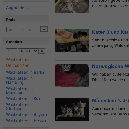
Ab sofort gebe ich 
einen grau weissen 
Angebote
(28)
Preis
-
Kater 3 und Ka
Sehr kuschlige und
Standort
Jahre jung, Waldkat
Waldkatzen in
Deutschland
Norwegische Wa
Waldkatzen in Berlin
Wir haben süße No
Waldkatzen in
Die süßen wachsen l
Hamburg
Waldkatzen in
München
Waldkatzen in Köln
Måneskinn’s J-
Waldkatzen in
Stuttgart
Aus unserer kleine
verschmuste Babys 
Waldkatzen in Bayern
Waldkatzen in Hessen