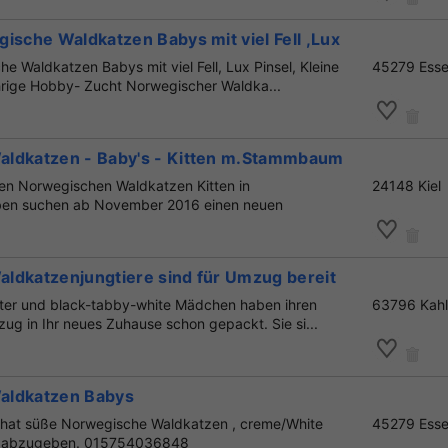
ische Waldkatzen Babys mit viel Fell ,Lux Pinsel ,
e Waldkatzen Babys mit viel Fell, Lux Pinsel, Kleine
45279 Ess
ährige Hobby- Zucht Norwegischer Waldka...
ldkatzen - Baby's - Kitten m.Stammbaum Pap. -
en Norwegischen Waldkatzen Kitten in
24148 Kiel
ben suchen ab November 2016 einen neuen
...
ldkatzenjungtiere sind für Umzug bereit
ater und black-tabby-white Mädchen haben ihren
63796 Kahl
zug in Ihr neues Zuhause schon gepackt. Sie si...
aldkatzen Babys
 hat süße Norwegische Waldkatzen , creme/White
45279 Ess
n abzugeben. 015754036848