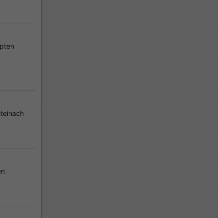
pten
teinach
en