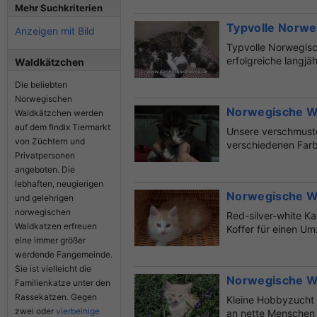
Mehr Suchkriterien
Typvolle Norweg
Anzeigen mit Bild
Typvolle Norwegisch
erfolgreiche langj
Waldkätzchen
Die beliebten
Norwegischen
Norwegische Wa
Waldkätzchen werden
auf dem findix Tiermarkt
Unsere verschmust
von Züchtern und
verschiedenen Far
Privatpersonen
Wirkungskreis. Geim
angeboten. Die
lebhaften, neugierigen
Norwegische Wa
und gelehrigen
norwegischen
Red-silver-white K
Waldkatzen erfreuen
Koffer für einen Um
eine immer größer
werdende Fangemeinde.
Sie ist vielleicht die
Norwegische W
Familienkatze unter den
Rassekatzen. Gegen
Kleine Hobbyzucht
zwei oder
vierbeinige
an nette Mensche