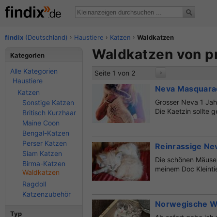
findix
(Deutschland)
›
Haustiere
›
Katzen
›
Waldkatzen
Waldkatzen von p
Kategorien
Alle Kategorien
Seite 1 von 2
›
Haustiere
Neva Masquarad
Katzen
Grosser Neva 1 Jah
Sonstige Katzen
Die Kaetzin sollte 
Britisch Kurzhaar
Maine Coon
Bengal-Katzen
Perser Katzen
Reinrassige Ne
Siam Katzen
Die schönen Mäuse 
Birma-Katzen
meinem Doc Kleinti
Waldkatzen
Ragdoll
Katzenzubehör
Norwegische W
Typ