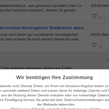
aldkatzenbabys , aus gesunden typvollen Linien zu
20539 Ham
ys sind mehrfach entwurmt , werden 2x geimpf...
derschöne Norwegische Waldkatzen abzugeben !!!
uche nach einem gut sozialisierten Norwegischen
54552 Bei
d dann schaue Sie doch einfach einmal auf unse...
 Kein Angebot verpassen, täglich per E-Mail.
Wir benötigen Ihre Zustimmung
bseite nutzt Dienste Dritter, um Ihnen ein besseres Angebot bieten zu
r sammeln weltweit Daten und nutzen diese für beliebige Zwecke und 
enlos Suchanzeige aufgeben
!
 uns die Nutzung dieser Dienste erlauben oder nur notwendige Datenv
hre Einwilligung können Sie jederzeit über
Datenschutzeinstellungen a
der Webseite widerrufen.