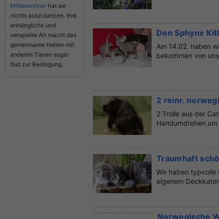
Mitbewohner
hat sie
nichts auszusetzen. Ihre
anhängliche und
Don Sphynx Ki
verspielte Art macht das
gemeinsame Halten mit
Am 14.02. haben w
anderen Tieren sogar
bekommen von unse
fast zur Bedingung.
Bila. Di...
2 reinr. norwe
2 Trolle aus der Ca
Handumdrehen um de
Traumhaft schö
Wir haben typvoll
eigenem Deckkater e
Norwegische W