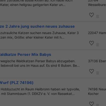
sehr zutrauliche süsse Kitten ab. Ich habe noch
25764
Kater, einen hellgrau getigerten Kater un...
Wesselbure
tze 2 Jahre jung suchen neues zuhause
 zutrauliche Katzen suchen neues Zuhause, Kater 3
22047 Ham
zen mix, Größe: eher kleiner Kater mit h...
ldkatze Perser Mix Babys
rwegische Waldkatzen Perser Babys abzugeben.
37136 Ebe
iebevoll bei uns im Haus auf. Es sind 6 Buben. Be...
Wurf (PLZ 74196)
n Hobbyzucht im Raum Heilbronn haben wir typvolle,
74196 Neu
mit Stammbaum (1. DEKZV e. V. von Rassekat...
Kocher