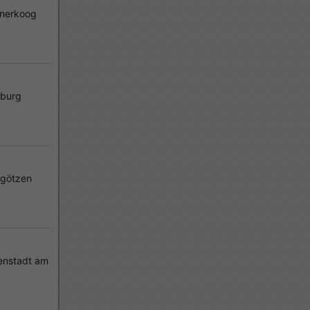
nerkoog
burg
rgötzen
enstadt am