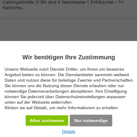
Lieblingsfamilie :)) Wir sind 4 Geschwister ( 3×Kätzchen - 1×
Katerche...
Wir benötigen Ihre Zustimmung
Nächste Seite
1/8
Bengal-Katzen
Unsere Webseite nutzt Dienste Dritter, um Ihnen ein besseres
Angebot bieten zu können. Die Dienstanbieter sammeln weltweit
Immer die neuesten Anzeigen erhalten?
Daten und nutzen diese für beliebige Zwecke und Partnerschaften.
Kein Angebot verpassen, täglich per E-Mail.
Sie können uns die Nutzung dieser Dienste erlauben oder nur
notwendige Datenverarbeitungen akzeptieren. Ihre Einwilligung
können Sie jederzeit über
Datenschutzeinstellungen anpassen
unten auf der Webseite widerrufen.
Benachrichtigung aktivieren
Klicken sie auf
Details
, um mehr Informationen zu erhalten.
Kategorie Bengal-Katzen
Allen zustimmen
Nur notwendige
KOSTENLOS INSERIEREN
Details