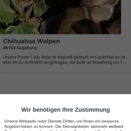
Chihuahua
Welpen
86154 Augsburg
Unsere Power Lady Bella ist doppelt geimpft und getchipt es ist
alles im EU AUSWEIS eingetragen, die Bella ist Reisefertig ein F...
Wir benötigen Ihre Zustimmung
Nächste Seite
1/16
Chihuahua
Unsere Webseite nutzt Dienste Dritter, um Ihnen ein besseres
Angebot bieten zu können. Die Dienstanbieter sammeln weltweit
Immer die neuesten Anzeigen erhalten?