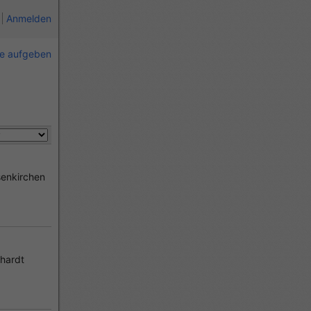
Anmelden
ie aufgeben
enkirchen
hardt