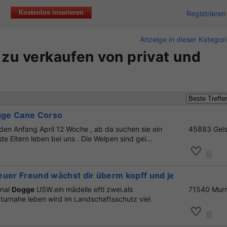
Kostenlos inserieren
Registrieren
Anzeige in dieser Kategor
zu verkaufen von privat und
gge
Cane Corso
en Anfang April 12 Woche , ab da suchen sie ein
45883 Gels
e Eltern leben bei uns . Die Welpen sind gei...
euer Freund wächst dir überm kopff und jetzt?????
anal
Dogge
USW.ein mädelle eftl zwei.als
71540 Murr
aturnahe leben wird im Landschaftsschutz viel