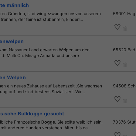
te männlich
iären Gründen, sind wir gezwungen unsvon unserem
58091 Hag
trennen, der feine ist stubenrein, kinderl...
enwelpen
om Nassauer Land erwarten Welpen um den
65520 Bad
ind: Multi Ch. Mirage Armada und unsere
hzucht
en Welpen
hen ein neues Zuhause auf Lebenszeit .Sie wachsen
94508 Schö
ng auf und sind bestens Sozialisiert .Wir...
sische Bulldogge gesucht
ibliche Französische
Dogge
. Sie sollte weiblich sein,
70376 Stut
 mit anderen Hunden verstehen. Alter: bis ca