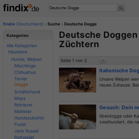
findix
(Deutschland)
›
Suche
›
Deutsche Dogge
Deutsche Doggen 
Kategorien
Züchtern
Alle Kategorien
Haustiere
Hunde, Welpen
Seite 1 von 3
›
Mischlinge
Italienische
Do
Chihuahua
Terrier
Unsere Welpen werd
Dogge
neues Zuhause. Beid
Schäferhund
Mops
Retriever
Gesuch: Dein n
Malteser
tibetdogge oder K
Hundezubehör
zweihundert, die n
Pudel
unterwegs
Jack Russel
Rottweiler