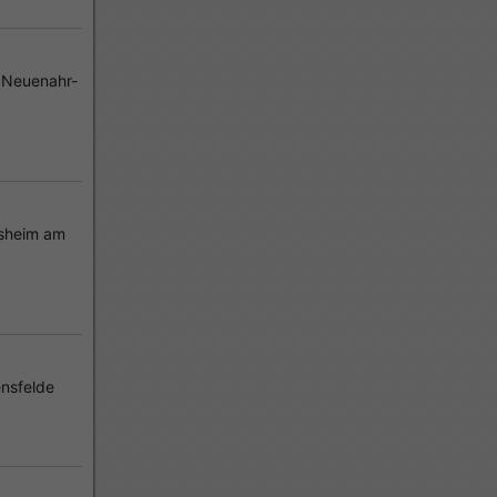
 Neuenahr-
sheim am
nsfelde