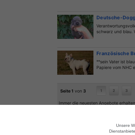
Deutsche
-Dog
Verantwortungsvoll
schwarz und blau. W
Französische B
°°sein Vater ist bl
Papiere vom NHC e.
Seite 1
von
3
1
2
3
Immer die neuesten Angebote erhalten?
Unsere We
Dienstanbiete