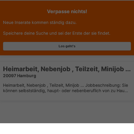
Verpasse nichts!
Neue Inserate kommen ständig dazu.
Speichere deine Suche und sei der Erste der sie findet.
Los geht's
Heimarbeit, Nebenjob , Teilzeit, Minijob ...
20097 Hamburg
Heimarbeit, Nebenjob , Teilzeit, Minijob ... Jobbeschreibung: Sie
können selbstständig, haupt- oder nebenberuflich von zu Hau...