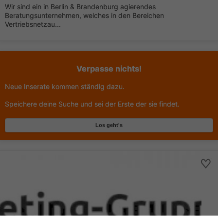
Wir sind ein in Berlin & Brandenburg agierendes
Beratungsunternehmen, welches in den Bereichen
Vertriebsnetzau...
Verpasse nichts!
Neue Inserate kommen ständig dazu.
Speichere deine Suche und sei der Erste der sie findet.
Los geht's